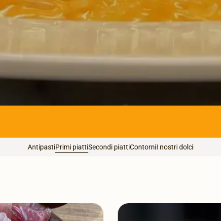
Antipasti
Primi piatti
Secondi piatti
Contorni
I nostri dolci