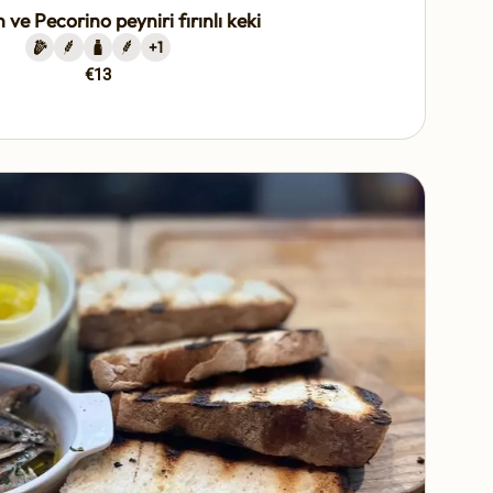
 ve Pecorino peyniri fırınlı keki
+
1
€13