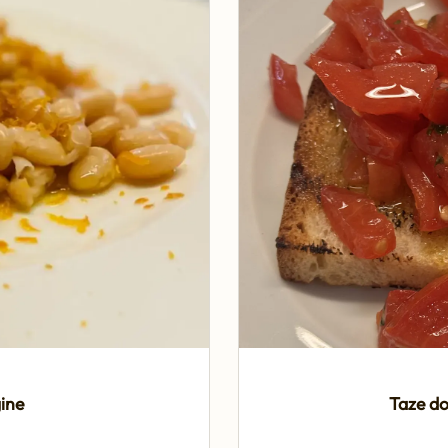
gine
Taze do