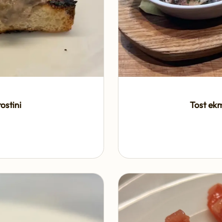
ostini
Tost ekm