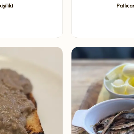
şilik)
Patlıcan